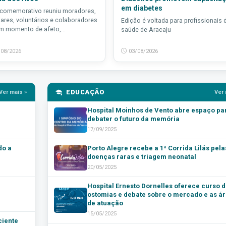
em diabetes
 comemorativo reuniu moradores,
iares, voluntários e colaboradores
Edição é voltada para profissionais 
 momento de afeto,...
saúde de Aracaju
/08/2026
03/08/2026
EDUCAÇÃO
Ver mais »
Ver 
Hospital Moinhos de Vento abre espaço pa
debater o futuro da memória
17/09/2025
do a
Porto Alegre recebe a 1ª Corrida Lilás pela
doenças raras e triagem neonatal
20/05/2025
Hospital Ernesto Dornelles oferece curso d
ostomias e debate sobre o mercado e as á
de atuação
15/05/2025
ciente