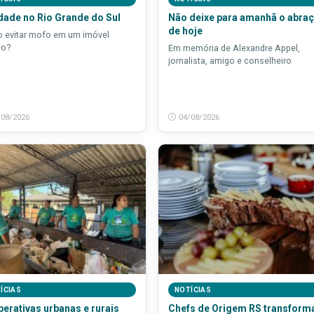
ade no Rio Grande do Sul
Não deixe para amanhã o abra
de hoje
 evitar mofo em um imóvel
do?
Em memória de Alexandre Appel,
jornalista, amigo e conselheiro
/08/2026
04/08/2026
ÍCIAS
NOTÍCIAS
erativas urbanas e rurais
Chefs de Origem RS transform