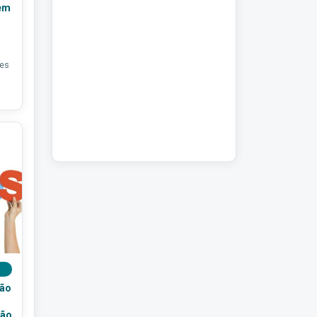
em
ões
ção
ção