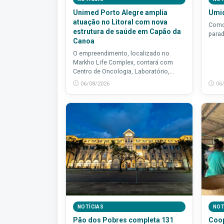
Unimed Porto Alegre amplia
Umid
atuação no Litoral com nova
Como
estrutura de saúde em Capão da
para
Canoa
O empreendimento, localizado no
Markho Life Complex, contará com
Centro de Oncologia, Laboratório,...
06/08/2026
06
NOTÍCIAS
NOT
Pão dos Pobres completa 131
Coop