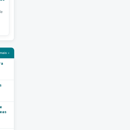
de
mais »
ra
s
e
reas