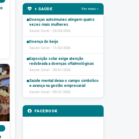
ço
+ SAÚDE
Ver mais »
Doenças autoimunes atingem quatro
vezes mais mulheres
Saúde Geral • 25/03/2026
Doença do beijo
Saúde Geral • 11/02/2026
Exposição solar exige atenção
redobrada a doenças oftalmológicas
Saúde Geral • 20/01/2026
Saúde mental deixa o campo simbólico
e avança na gestão empresarial
Saúde Geral • 09/01/2026
FACEBOOK
a