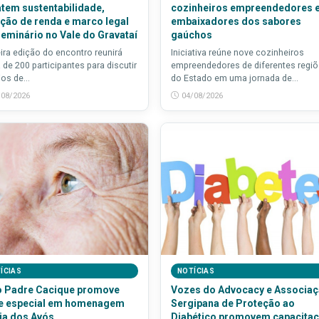
tem sustentabilidade,
cozinheiros empreendedores 
ção de renda e marco legal
embaixadores dos sabores
eminário no Vale do Gravataí
gaúchos
ira edição do encontro reunirá
Iniciativa reúne nove cozinheiros
 de 200 participantes para discutir
empreendedores de diferentes regi
ios de...
do Estado em uma jornada de...
/08/2026
04/08/2026
ÍCIAS
NOTÍCIAS
o Padre Cacique promove
Vozes do Advocacy e Associa
e especial em homenagem
Sergipana de Proteção ao
ia dos Avós
Diabético promovem capacita