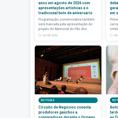
anos em agosto de 2026 com
deba
apresentações artísticas e o
gera
tradicional bolo de aniversário
em s
Programação comemorativa também
Prime
será marcada pela apresentação do
cerca
projeto do Memorial do Pão dos...
critér
04/08/2026
04
NOTÍCIAS
NOT
Circuito de Negócios conecta
Asil
produtores gaúchos a
tard
compradores durante o Origens
ao D