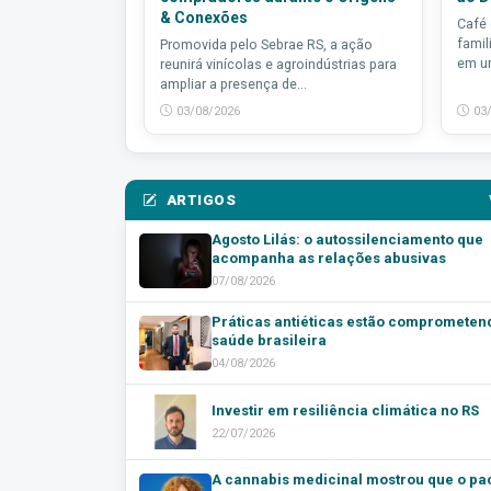
& Conexões
Café
famil
Promovida pelo Sebrae RS, a ação
em um
reunirá vinícolas e agroindústrias para
ampliar a presença de...
03/08/2026
03
ARTIGOS
Agosto Lilás: o autossilenciamento que
acompanha as relações abusivas
07/08/2026
Práticas antiéticas estão comprometen
saúde brasileira
04/08/2026
Investir em resiliência climática no RS
22/07/2026
A cannabis medicinal mostrou que o pa