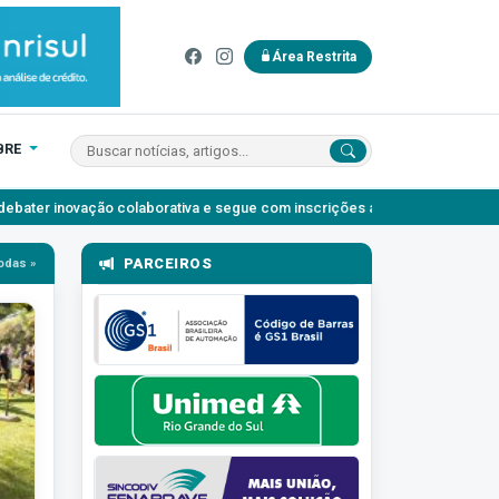
Área Restrita
BRE
aborativa e segue com inscrições abertas
Agosto Lilás: o autossi
PARCEIROS
odas »