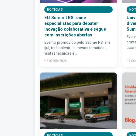
NOTÍCIAS
NOT
ELI Summit RS reúne
Univ
especialistas para debater
dive
inovação colaborativa e segue
Sum
com inscrições abertas
Event
conta
Evento promovido pelo Sebrae RS, em
acont
Ijuí, terá palestras, mesas temáticas,
visitas técnicas e...
07/08/2026
06
NOTÍCIAS
NOT