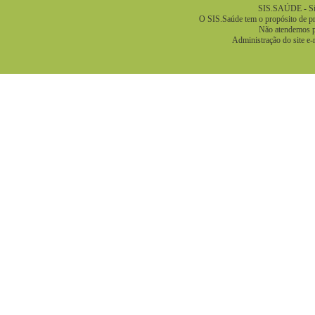
SIS.SAÚDE - Sis
O SIS.Saúde tem o propósito de pre
Não atendemos pa
Administração do site e-