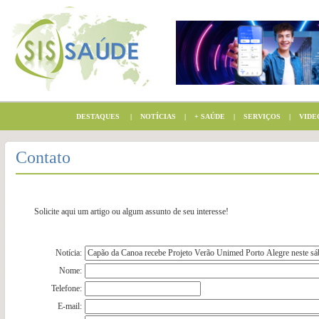
DESTAQUES
|
NOTÍCIAS
|
+ SAÚDE
|
SERVIÇOS
|
VIDE
Contato
Solicite aqui um artigo ou algum assunto de seu interesse!
Notícia:
Nome:
Telefone:
E-mail: