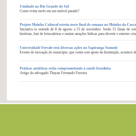
Umidade no Rio Grande do Sul
Como evitar mofo em um imóvel parado?
Projeto Moinho Cultural estreia neste final de semana no Moinho da Casca
Iniciativa se estende de 8 de agosto a 15 de novembro. Serão 15 finais de sem
histórias, baú de brincadeiras e muitas atrações lúdicas para divertir e entreter cri
Universidade Feevale terá diversas ações no Sapiranga Summit
Evento de inovação do município, que conta com apoio da Instituição, acontece d
Práticas antiéticas estão comprometendo a saúde brasileira
Artigo do advogado Thayan Fernando Ferreira
.