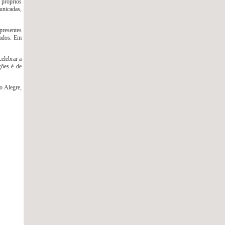
 próprios
unicadas,
presentes
tados. Em
elebrar a
ções é de
o Alegre,