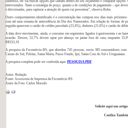
cauteloso, ele vai buscar opções que caibam dentro do seu orçamento e comparar opções. Q
entrevistados. Tanto a estratégia de preço, quanto a de condições de pagamento – que deve
e direcionadas, para capturar a atenção de quem vai presentear", observa Bohn.
Outro comportamento identificado é a concentração das compras nos dias mais próximos
com até uma semana de antecedência do Dia dos Namorados. Em relação às formas de pag
seguida aparecem o cartão de crédito parcelado (23,4%), dinheiro (21,6%) e cartão de débi
A data deve movimentar, ainda, o consumo em segmentos ligados à gastronomia e ao lazer.
ocasião. Desses, 52,7% devem optar por almoço ou jantar fora de casa, enquanto 35,
R$333,19.
A pesquisa da Fecomércio-RS, que abordou 745 pessoas, ouviu 385 consumidores com int
Caxias do Sul, Pelotas, Santa Maria, Passo Fundo, Ijuí, Santa Cruz do Sul e Uruguaiana.
A pesquisa completa pode ser conferida aqui:
PESQUISA PDF
.
Autor: Redação
Fonte: Assessoria de Imprensa da Fecomércio RS
Autor da Foto: Carlos Macedo
Solicite aqui um artig
Confira Também 