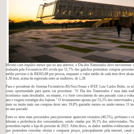
Mesmo com impulso menor que no ano anterior, o Dia dos Namorados deve movimentar o c
realizada pela Fecomércio-RS revela que 51,7% dos gaúchos pretendem comprar presentes
médio previsto é de R$303,08 por pessoa, enquanto o valor médio de cada item deve alcan
1,38 item, acima da registrada entre as mulheres, de 1,28.
Para o presidente do Sistema Fecomércio-RS/Sesc/Senac e IFEP, Luiz Carlos Bohn, os núm
como oportunidade para quem vai presentear: "O Dia dos Namorados é uma data tradici
econômico mais desafiador, no entanto, e o forte crescimento do ano passado com a volta
ano e exigem estratégia dos lojistas." O levantamento aponta que 53,2% dos entrevistad
mais ou muito mais nas compras deste ano; 19,8% gastarão menos ou muito menos. O índi
no ano passado.
Entre os itens mais procurados para presentear aparecem vestuário (40,5%), perfumes e co
lideram a preferência dos consumidores, sendo citadas por 50,1% dos entrevistados. Na
pretendem repetir a loja do presente de 2025. Além disso, os dados também evidenciam u
que pretendem consultar ofertas e comparar preços, principalmente pela internet, canal 