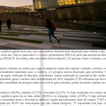
omércio gaúcho neste ano, com consumidores demonstrando disposição para celebrar a data.
 neste ano. Não ter namorado/a é o motivo predominante (80%) de quem não participa da data
çar R$228,79. Em média, cada consumidor deverá adquirir 1,32 presente. Entre os homens, a m
eros indicam um cenário que exige estratégia do varejo para capturar a atenção e mostrar se
onalmente importante para o comércio, e a pesquisa mostra disposição para presentear. 
 da ampla celebração da data após as enchentes, trazem moderação às expectativas das vendas 
os pretendem gastar o mesmo valor desembolsado em 2025, enquanto 27,0% afirmaram que devem
ce consolidado da pesquisa indica um nível de gasto próximo, porém levemente superior ao r
sméticos (29,4%), calçados (12,5%) e chocolates (12,2%). As lojas localizadas nos centros da
 sequência aparecem as lojas online (30,4%) e os shopping centers (23,9%). E algo relevan
m consumidor atento e buscando as melhores opções para presentear: antes da compra, 75,6% 
citado por 69,4% dos entrevistados que irão realizar pesquisas. "O consumidor está mais cri