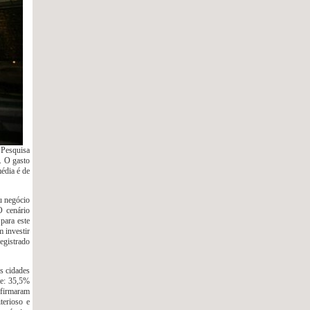
 Pesquisa
. O gasto
édia é de
u negócio
O cenário
para este
 investir
egistrado
s cidades
te: 35,5%
afirmaram
terioso e