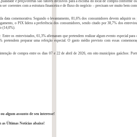
ualidade e preço/ofertas são fatores decisivos para a escolha do local de compra conforme os
m ser coerentes com a estrutura financeira e de fluxo do negócio – precisam ser muito bem com
 da data comemorativa. Segundo o levantamento, 81,6% dos consumidores devem adquirir os 
amento, o PIX lidera a preferência dos consumidores, sendo citado por 38,7% dos entrevis
to (14,0%).
 Entre os entrevistados, 61,3% afirmaram que pretendem realizar algum evento especial para c
9% pretendem preparar uma refeição especial. O gasto médio previsto com essas comemora
enção de compra entre os dias 07 e 22 de abril de 2026, em oito municípios gaúchos: Port
o ou algum assunto de seu interesse!
as Últimas Notícias abaixo!