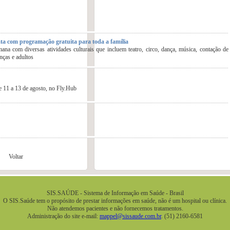
ta com programação gratuita para toda a família
ana com diversas atividades culturais que incluem teatro, circo, dança, música, contação de
anças e adultos
e 11 a 13 de agosto, no Fly.Hub
Voltar
SIS.SAÚDE - Sistema de Informação em Saúde - Brasil
O SIS.Saúde tem o propósito de prestar informações em saúde, não é um hospital ou clínica.
Não atendemos pacientes e não fornecemos tratamentos.
Administração do site e-mail:
mappel@sissaude.com.br
. (51) 2160-6581