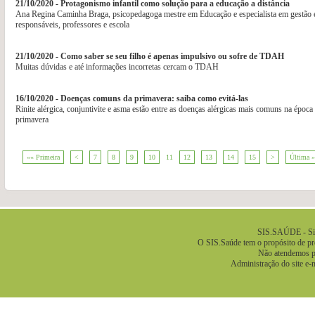
21/10/2020 - Protagonismo infantil como solução para a educação a distância
Ana Regina Caminha Braga, psicopedagoga mestre em Educação e especialista em gestão es
responsáveis, professores e escola
21/10/2020 - Como saber se seu filho é apenas impulsivo ou sofre de TDAH
Muitas dúvidas e até informações incorretas cercam o TDAH
16/10/2020 - Doenças comuns da primavera: saiba como evitá-las
Rinite alérgica, conjuntivite e asma estão entre as doenças alérgicas mais comuns na época 
primavera
«« Primeira
<
7
8
9
10
11
12
13
14
15
>
Última 
.
SIS.SAÚDE - Sis
O SIS.Saúde tem o propósito de pre
Não atendemos pa
Administração do site e-