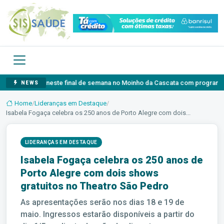
eia neste final de semana no Moinho da Cascata com programação gratuita p
NEWS
Home
/
Lideranças em Destaque
/
Isabela Fogaça celebra os 250 anos de Porto Alegre com dois...
LIDERANÇAS EM DESTAQUE
Isabela Fogaça celebra os 250 anos de
Porto Alegre com dois shows
gratuitos no Theatro São Pedro
As apresentações serão nos dias 18 e 19 de
maio. Ingressos estarão disponíveis a partir do