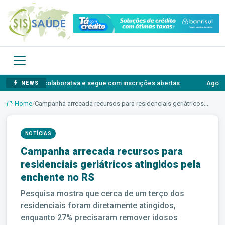
inovação colaborativa e segue com inscrições abertas
Agosto Lilá
NEWS
Home
/
Campanha arrecada recursos para residenciais geriátricos...
NOTÍCIAS
Campanha arrecada recursos para
residenciais geriátricos atingidos pela
enchente no RS
Pesquisa mostra que cerca de um terço dos
residenciais foram diretamente atingidos,
enquanto 27% precisaram remover idosos