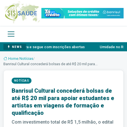
borativa e segue com inscrições abertas
Umidade no Rio Grande d
NEWS
Home
/
Notícias
/
Banrisul Cultural concederá bolsas de até R$ 20 mil para...
NOTÍCIAS
Banrisul Cultural concederá bolsas de
até R$ 20 mil para apoiar estudantes e
artistas em viagens de formação e
qualificação
Com investimento total de R$ 1,5 milhão, o edital