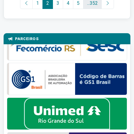
1
2
3
4
5
...352
PARCEIROS