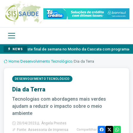
a neste final de semana no Moinho da Cascata com programação gratuita par
NEWS
Home
/
Desenvolvimento Tecnológico
/
Dia da Terra
DESENVOLVIMENTO TECNOLÓGICO
Dia da Terra
Tecnologias com abordagens mais verdes
ajudam a reduzir o impacto sobre o meio
ambiente
20/04/2023
Ângela Prestes
Fonte: Assessoria de Imprensa
Compartilhar: