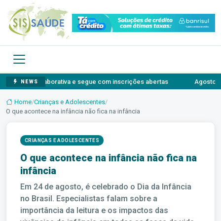
o colaborativa e segue com inscrições abertas
Agosto Lilás: o au
NEWS
Home
/
Crianças e Adolescentes
/
O que acontece na infância não fica na infância
CRIANÇAS E ADOLESCENTES
O que acontece na infância não fica na
infância
Em 24 de agosto, é celebrado o Dia da Infância
no Brasil. Especialistas falam sobre a
importância da leitura e os impactos das