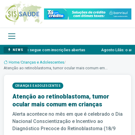
tiva e segue com inscrições abertas
Agosto Lilás: o autossilenci
NEWS
Home
/
Crianças e Adolescentes
/
Atenção ao retinoblastoma, tumor ocular mais comum em...
CRIANÇAS E ADOLESCENTES
Atenção ao retinoblastoma, tumor
ocular mais comum em crianças
Alerta acontece no mês em que é celebrado o Dia
Nacional Conscientização e Incentivo ao
Diagnóstico Precoce do Retinoblastoma (18/9